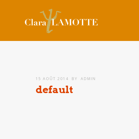
15 AOÛT 2014
BY
ADMIN
default